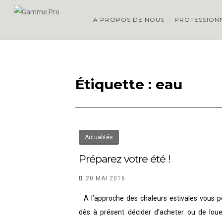
Skip
GAMME PRO
commerce local Annecy
A PROPOS DE NOUS
PROFESSION
to
content
Étiquette :
eau
Actualités
Préparez votre été !
20 MAI 2016
A l’approche des chaleurs estivales vous 
dès à présent décider d’acheter ou de lou