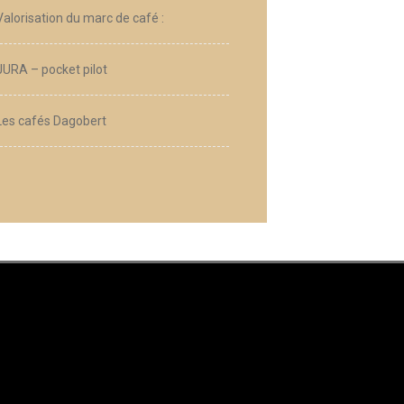
Valorisation du marc de café :
JURA – pocket pilot
Les cafés Dagobert