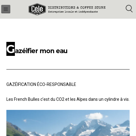
GAMM
Skip
PRO
to
content
G
azéifier mon eau
GAZÉIFICATION ÉCO-RESPONSABLE
Les French Bulles c’est du CO2 et les Alpes dans un cylindre à vis.