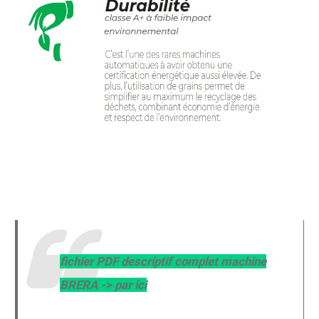
ceje brera bsf brera scott machine scott à cafe en grains bio
commerce equitable local cafe dagobert cafe fraica cafe folliet
cafe scott vergagnano
slimissimo
fichier PDF descriptif complet machine
BRERA -> par ici